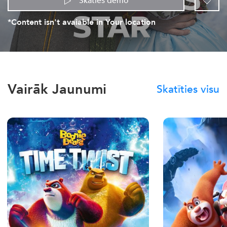
Skaties demo
*Content isn't avaiable in Your location
Vairāk Jaunumi
Skatīties visu