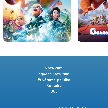
Noteikumi
Iegādes noteikumi
Privātuma politika
Kontakti
BUJ