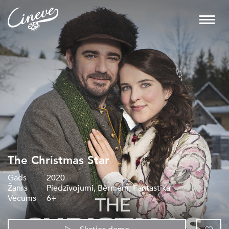
The Christmas Star
Gads
2020
Žanrs
Piedzīvojumi, Bērniem, Fantastika
Vecums
6+