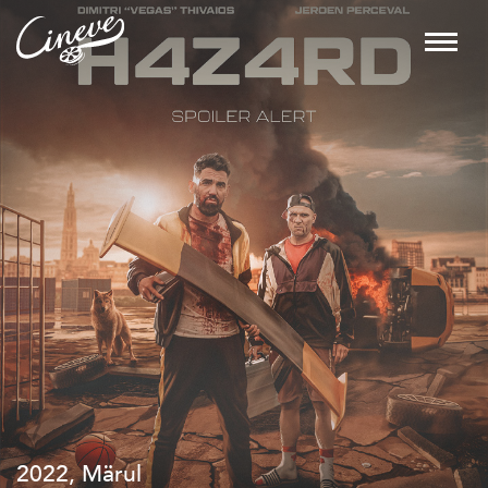
2019, Komöödia, Põnevik, Draama