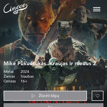
Mikė Pūkuotukas. Kraujas ir medus 2
Metai
2024
Žanras
Siaubas
Cenzas
16+
Žiūrėti klipą