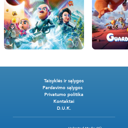
Taisyklės ir sąlygos
Pardavimo sąlygos
Privatumo politika
Kontaktai
D.U.K.