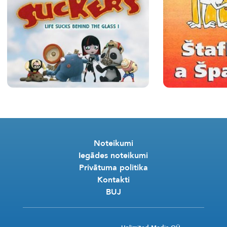
Noteikumi
Iegādes noteikumi
Privātuma politika
Kontakti
BUJ