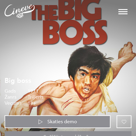
Big boss
Gads
1971
Žanrs
Trilleris
Vecums
18+
Skaties demo