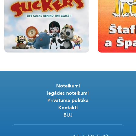
Noteikumi
Iegādes noteikumi
Privātuma politika
Kontakti
BUJ