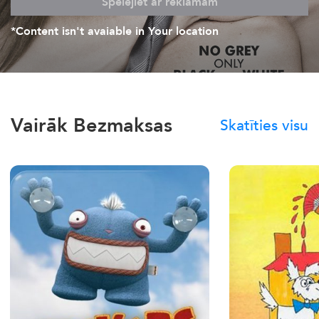
Spēlējiet ar reklāmām
*Content isn't avaiable in Your location
Vairāk Bezmaksas
Skatīties visu