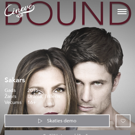
Sakars
Gads
2015
Žanrs
Drāma, Trilleris
Vecums
16+
Skaties demo