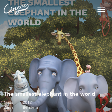
The smallest elephant in the world
Gads
2012
Žanrs
Bērniem