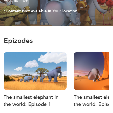
Vecums
0+
*Content isn't avaiable in Your location
Epizodes
The smallest elephant in
The smallest elep
the world: Episode 1
the world: Episo