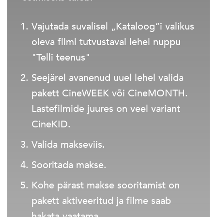
Vajutada suvalisel „Kataloog“i valikus
oleva filmi tutvustaval lehel nuppu
"Telli teenus"
Seejärel avanenud uuel lehel valida
pakett CineWEEK või CineMONTH.
Lastefilmide juures on veel variant
CineKID.
Valida makseviis.
Sooritada makse.
Kohe pärast makse sooritamist on
pakett aktiveeritud ja filme saab
hakata vaatama.