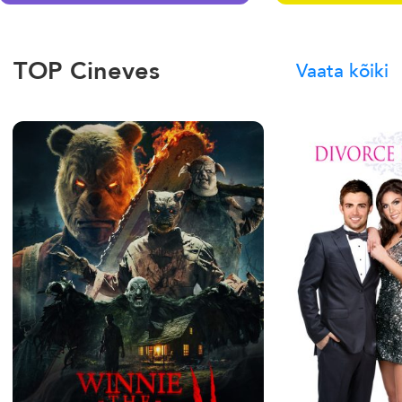
TOP Cineves
Vaata kõiki