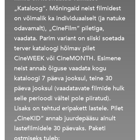
„Kataloog“. Mõningaid neist filmidest
on võimalik ka individuaalselt (ja natuke
odavamalt), „CineFilm“ piletiga,
vaadata. Parim variant on siiski soetada
terver kataloogi hõlmav pilet
CineWEEK või CineMONTH. Esimene
neist annab õiguse vaadata kogu
kataloogi 7 päeva jooksul, teine 30
päeva jooksul (vaadatavate filmide hulk
selle perioodi vältel pole piiratud).
Lisaks on tehtud eripakett lastele. Pilet
„CineKID“ annab juurdepääsu ainult
lastefilmidele 30 päevaks. Paketi
ostmiseks tuleb: