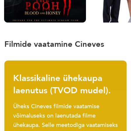
Filmide vaatamine Cineves
Klassikaline ühekaupa
laenutus (TVOD mudel).
Üheks Cineves filmide vaatamise
võimaluseks on laenutada filme
ühekaupa. Selle meetodiga vaatamiseks