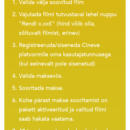
Valida välja soovitud film
Vajutada filmi tutvustaval lehel nuppu
"Rendi x.xx€" (hind võib olla,
sõltuvalt filmist, erinev)
Registreeruda/siseneda Cineve
platvormile oma kasutajatunnusega
(kui eelnevalt pole sisenetud)
Valida makseviis.
Sooritada makse.
Kohe pärast makse sooritamist on
pakett aktiveeritud ja valitud filmi
saab hakata vaatama.