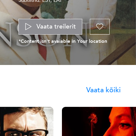
Subtiitrid: EST, LAT
Vaata treilerit
*Content isn't avaiable in Your location
Vaata kõiki