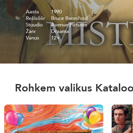
Aasta
1990
Režisöör
Bruce Beresford
Stuudio
Avenue Pictures
Žanr
Draama
Vanus
12+
Rohkem valikus Katalo