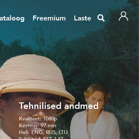
ataloog
Freemium
Laste
Tehnilised andmed
Kvaliteet: 1080p
Kestvus: 97 min
Heli: ENG, RUS, LTU