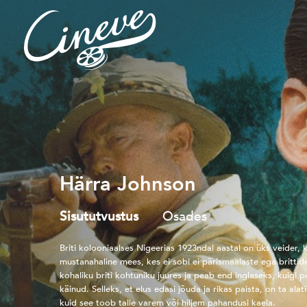
Härra Johnson
Sisututvustus
Osades
Briti kolooniaalses Nigeerias 1923ndal aastal on üks veider, 
mustanahaline mees, kes ei sobi ei pärismaalaste ega britti
kohaliku briti kohtuniku juures ja peab end inglaseks, kuigi p
käinud. Selleks, et elus edasi jõuda ja rikas paista, on ta ala
kuid see toob talle varem või hiljem pahandusi kaela.