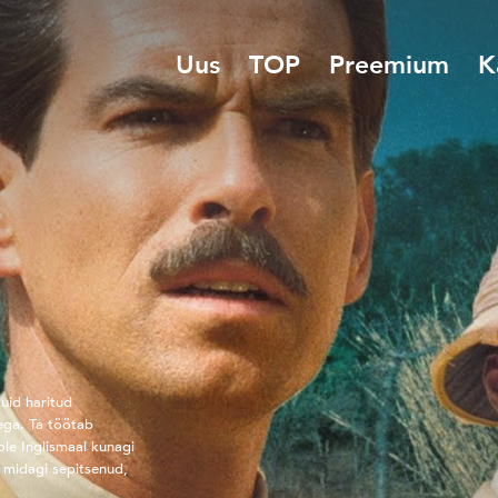
Uus
TOP
Preemium
K
kuid haritud
dega. Ta töötab
ole Inglismaal kunagi
ti midagi sepitsenud,