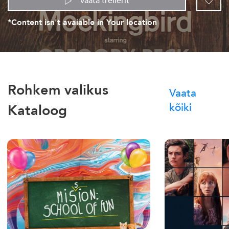
Vaata treilerit
*Content isn't avaiable in Your location
Rohkem valikus
Vaata
kõiki
Kataloog