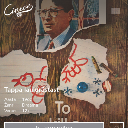
Tappa laulurästast
Aasta
1962
Žanr
Draama
Vanus
12+